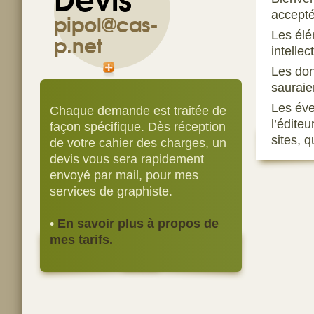
pipol@cas-
accepté 
Les élé
p.net
intellec
Les don
sauraie
Les éve
Chaque demande est traitée de
l’édite
façon spécifique. Dès réception
sites, q
de votre cahier des charges, un
devis vous sera rapidement
envoyé par mail, pour mes
services de graphiste.
•
En savoir plus à propos de
mes tarifs.