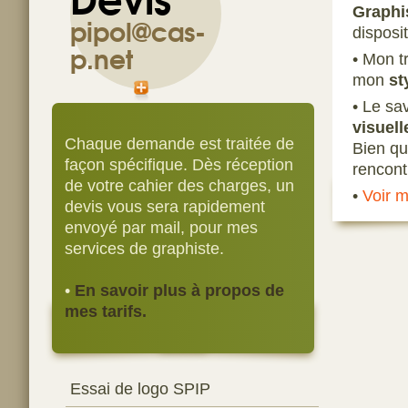
Graphi
pipol@cas-
disposi
p.net
• Mon tr
mon
st
• Le sa
visuell
Chaque demande est traitée de
Bien qu
façon spécifique. Dès réception
rencont
de votre cahier des charges, un
•
Voir m
devis vous sera rapidement
envoyé par mail, pour mes
services de graphiste.
•
En savoir plus à propos de
mes tarifs.
Essai de logo SPIP