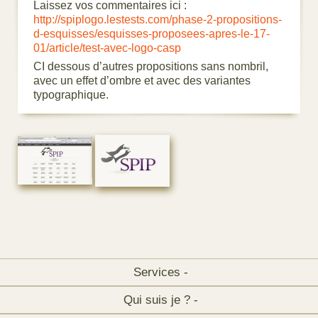
Laissez vos commentaires ici :
http://spiplogo.lestests.com/phase-2-propositions-
d-esquisses/esquisses-proposees-apres-le-17-
01/article/test-avec-logo-casp
CI dessous d’autres propositions sans nombril,
avec un effet d’ombre et avec des variantes
typographique.
Services -
Qui suis je ? -